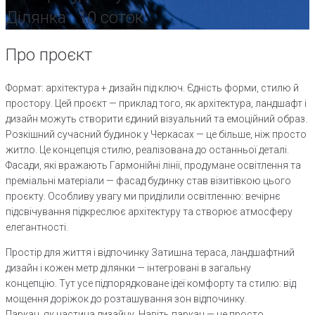
Ділянка : 10 соток
Про проєкт
Формат: архітектура + дизайн під ключ. Єдність форми, стилю й
простору. Цей проєкт — приклад того, як архітектура, ландшафт і
дизайн можуть створити єдиний візуальний та емоційний образ.
Розкішний сучасний будинок у Черкасах — це більше, ніж просто
житло. Це концепція стилю, реалізована до останньої деталі.
Фасади, які вражають Гармонійні лінії, продумане освітлення та
преміальні матеріали — фасад будинку став візитівкою цього
проєкту. Особливу увагу ми приділили освітленню: вечірнє
підсвічування підкреслює архітектуру та створює атмосферу
елегантності.
Простір для життя і відпочинку Затишна тераса, ландшафтний
дизайн і кожен метр ділянки — інтегровані в загальну
концепцію. Тут усе підпорядковане ідеї комфорту та стилю: від
мощення доріжок до розташування зон відпочинку.
Паркан, як частина дизайну. Навіть паркан — не просто